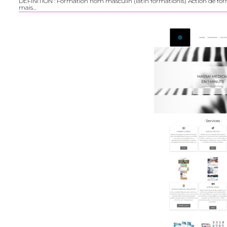
DEFINITION : Formation nom masculin (latin formationis) Action de forme
mais…