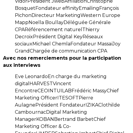
VidorPrésident JwebAffiliationChristophe
BosquetFondateur effinityEmailingFrançois
PichonDirecteur MarketingWestern Europe
MappNoella BoullayDéléguée Générale
CPARéférencement naturelThierry
DecroixPrésident Digital KeyRéseaux
sociauxMichael ChemlaFondateur MassaïJoy
GrandChargée de communication CPA
Avec nos remerciements pour la participation
aux interviews
Eve LeonardoEn charge du marketing
digitalHARVESTVincent
EncontreCEOINTUILABFrédéric MassyChief
Marketing OfficerITESOFTPierre
AulagnePrésident FondateurIZIKAClothilde
CambournacDigital Marketing
ManagerKOBANBertrand BarbetChief
Marketing Officer & Co-