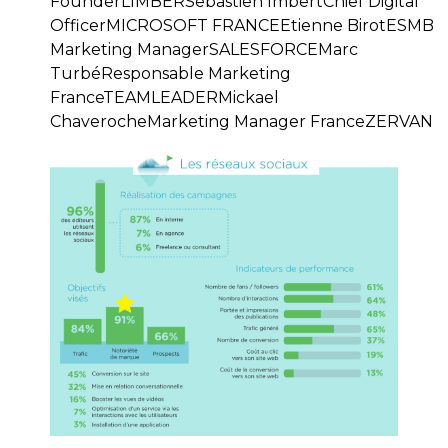
FounderLIMBERSebastien ImbertChief Digital
OfficerMICROSOFT FRANCEEtienne BirotESMB
Marketing ManagerSALESFORCEMarc
TurbéResponsable Marketing
FranceTEAMLEADERMickael
ChaverocheMarketing Manager FranceZERVAN